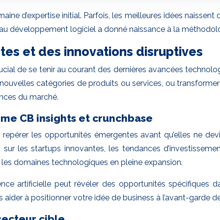
e d’expertise initial. Parfois, les meilleures idées naissent d
au développement logiciel a donné naissance à la méthodologi
es et des innovations disruptives
t crucial de se tenir au courant des dernières avancées techn
e nouvelles catégories de produits ou services, ou transforme
ances du marché.
mme CB insights et crunchbase
ur repérer les opportunités émergentes avant qu’elles ne 
sur les startups innovantes, les tendances d’investissemen
 et les domaines technologiques en pleine expansion.
igence artificielle peut révéler des opportunités spécifiq
s aider à positionner votre idée de business à l’avant-garde de
secteur cible