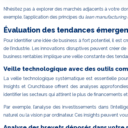
N’hésitez pas à explorer des marchés adjacents à votre domain
exemple, l’application des principes du
lean manufacturing
Évaluation des tendances émergent
Pour identifier une idée de business à fort potentiel, il es
de l’industrie. Les innovations disruptives peuvent créer d
business rentables implique une veille constante des tend
Veille technologique avec des outils co
La veille technologique systématique est essentielle po
Insights et Crunchbase offrent des analyses approfondies 
identifier les secteurs qui attirent le plus de financements
Par exemple, l’analyse des investissements dans l’intell
naturel ou la vision par ordinateur. Ces insights peuvent vou
Analyse des brevets déposés dans votre 