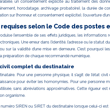
 parallèle, un consentement explicite au traitement des don
eminement, horodatage, archivage probatoire), la durée de con
ion sur l’honneur et consentement explicite), l’ouverture d’u
re requises selon le Code des postes
oduise l’ensemble de ses effets juridiques, les informations 
niques. Une erreur dans l’identité, l’adresse ou le statut d
n ou sur la validité d’une mise en demeure. C’est pourquoi
 la préparation de chaque recommandé numérique.
civil complet du destinataire
tinataire. Pour une personne physique, il s’agit de l’état c
naissance pour éviter les homonymies. Pour une personne mor
ilisée, sans abréviations approximatives. Cette rigueur est 
bon organisme.
le numéro SIREN ou SIRET du destinataire lorsque celui-ci es