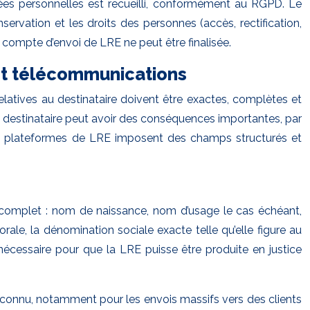
nées personnelles est recueilli, conformément au RGPD. Le
servation et les droits des personnes (accès, rectification,
n compte d’envoi de LRE ne peut être finalisée.
 et télécommunications
relatives au destinataire doivent être exactes, complètes et
u destinataire peut avoir des conséquences importantes, par
 les plateformes de LRE imposent des champs structurés et
ivil complet : nom de naissance, nom d’usage le cas échéant,
ale, la dénomination sociale exacte telle qu’elle figure au
nécessaire pour que la LRE puisse être produite en justice
t connu, notamment pour les envois massifs vers des clients