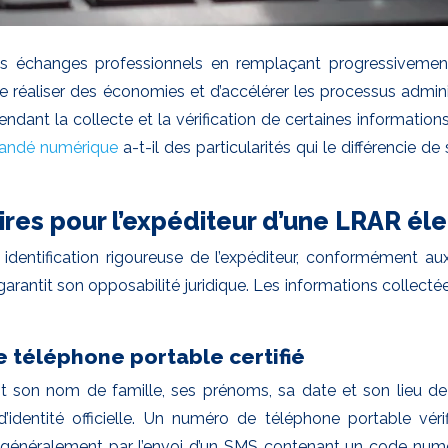
 échanges professionnels en remplaçant progressivement le
 réaliser des économies et d’accélérer les processus admini
ant la collecte et la vérification de certaines informations
ndé numérique
a-t-il des particularités qui le différencie 
res pour l’expéditeur d’une LRAR él
identification rigoureuse de l’expéditeur, conformément au
arantit son opposabilité juridique. Les informations collecté
e téléphone portable certifié
ant son nom de famille, ses prénoms, sa date et son lieu de
identité officielle. Un numéro de téléphone portable vér
tue généralement par l’envoi d’un SMS contenant un code num