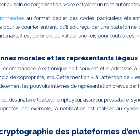
r au sein de l’organisation, voire entraîner un rejet automatis
ecommandée
au format papier, ces codes particuliers étaient
our le courrier entrant, qu’il soit reçu par une plateforme
tenaire, il est pertinent de valider une fois pour toutes ces i
onnes morales et les représentants légaux
 recommandée électronique doit souvent être adressée à l’at
yndic de copropriété, etc. Cette mention « à l’attention de » e
idèlement les pouvoirs internes de représentation prévus par 
 destinataire (bailleur, employeur, assureur, prestataire, syn
propriétés, par exemple, la notification est réalisée au synd
 cryptographie des plateformes d’e