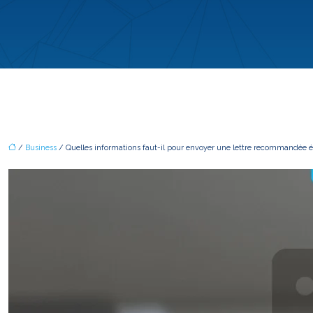
/
Business
/ Quelles informations faut-il pour envoyer une lettre recommandée é