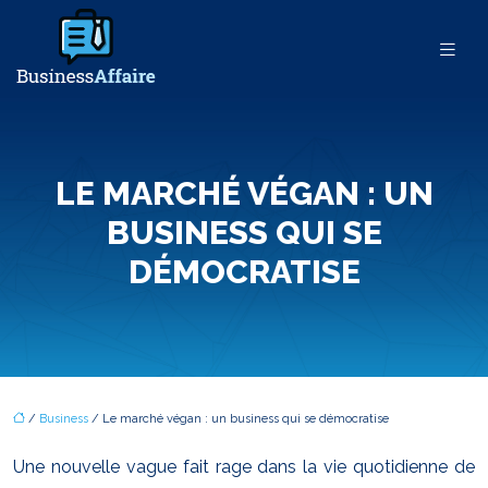
LE MARCHÉ VÉGAN : UN
BUSINESS QUI SE
DÉMOCRATISE
/
Business
/ Le marché végan : un business qui se démocratise
Une nouvelle vague fait rage dans la vie quotidienne de